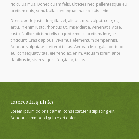
ridiculus mus. Donec quam felis, ultricies nec, pellentesque eu,
pretium quis, sem. Nulla consequat massa quis enim.
Donec pede justo, fringilla vel, aliquet nec, vulputate eget,
arcu. In enim justo, rhoncus ut, imperdiet a, venenatis vitae,
justo. Nullam dictum felis eu pede mollis pretium. Integer
tincidunt. Cras dapibus. Vivamus elementum semper nisi.
Aenean vulputate eleifend tellus. Aenean leo ligula, porttitor
eu, consequat vitae, eleifend ac, enim. Aliquam lorem ante,
dapibus in, viverra quis, feugiat a, tellus.
Interesting Links
Lorem ipsum dolor sit amet, consectetuer adipiscing elit.
Aenean commodo ligula eget dolor.