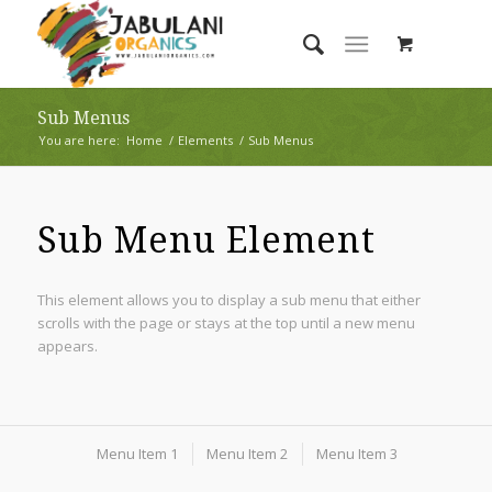
Sub Menus
You are here:
Home
/
Elements
/
Sub Menus
Sub Menu Element
This element allows you to display a sub menu that either
scrolls with the page or stays at the top until a new menu
appears.
Menu Item 1
Menu Item 2
Menu Item 3