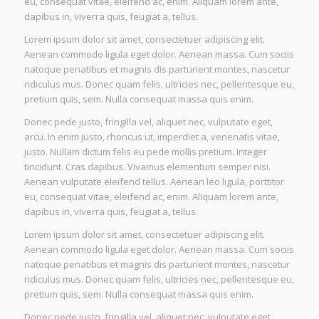
eu, consequat vitae, eleifend ac, enim. Aliquam lorem ante,
dapibus in, viverra quis, feugiat a, tellus.
Lorem ipsum dolor sit amet, consectetuer adipiscing elit.
Aenean commodo ligula eget dolor. Aenean massa. Cum sociis
natoque penatibus et magnis dis parturient montes, nascetur
ridiculus mus. Donec quam felis, ultricies nec, pellentesque eu,
pretium quis, sem. Nulla consequat massa quis enim.
Donec pede justo, fringilla vel, aliquet nec, vulputate eget,
arcu. In enim justo, rhoncus ut, imperdiet a, venenatis vitae,
justo. Nullam dictum felis eu pede mollis pretium. Integer
tincidunt. Cras dapibus. Vivamus elementum semper nisi.
Aenean vulputate eleifend tellus. Aenean leo ligula, porttitor
eu, consequat vitae, eleifend ac, enim. Aliquam lorem ante,
dapibus in, viverra quis, feugiat a, tellus.
Lorem ipsum dolor sit amet, consectetuer adipiscing elit.
Aenean commodo ligula eget dolor. Aenean massa. Cum sociis
natoque penatibus et magnis dis parturient montes, nascetur
ridiculus mus. Donec quam felis, ultricies nec, pellentesque eu,
pretium quis, sem. Nulla consequat massa quis enim.
Donec pede justo, fringilla vel, aliquet nec, vulputate eget,