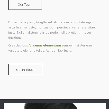
Our Team
Donec pede justo, fringilla vel, aliquet nec, vulputate eget,
arcu. In enim justo, rhoncus ut, imperdiet a, venenatis vitae,
justo. Nullam dictum felis eu pede mollis pretium. Integer
tincidunt.
Cras dapibus.
Vivamus elementum
semper nisi. Aenean
vulputate eleifend tellus. Aenean leo ligula.
Get in Touch