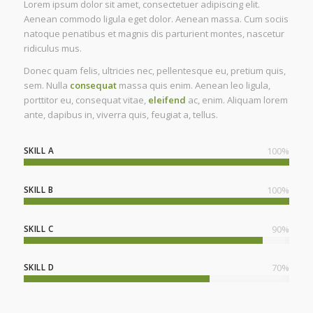
Lorem ipsum dolor sit amet, consectetuer adipiscing elit.
Aenean commodo ligula eget dolor. Aenean massa. Cum sociis
natoque penatibus et magnis dis parturient montes, nascetur
ridiculus mus.
Donec quam felis, ultricies nec, pellentesque eu, pretium quis,
sem. Nulla
consequat
massa quis enim. Aenean leo ligula,
porttitor eu, consequat vitae,
eleifend
ac, enim. Aliquam lorem
ante, dapibus in, viverra quis, feugiat a, tellus.
SKILL A
100
%
SKILL B
100
%
SKILL C
90
%
SKILL D
70
%