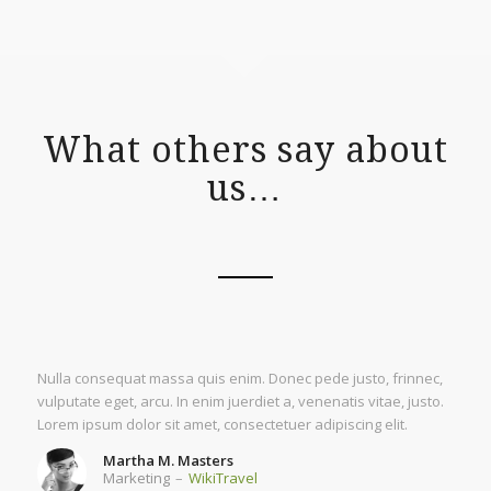
What others say about
us…
Nulla consequat massa quis enim. Donec pede justo, frinnec,
vulputate eget, arcu. In enim juerdiet a, venenatis vitae, justo.
Lorem ipsum dolor sit amet, consectetuer adipiscing elit.
Martha M. Masters
Marketing
–
WikiTravel