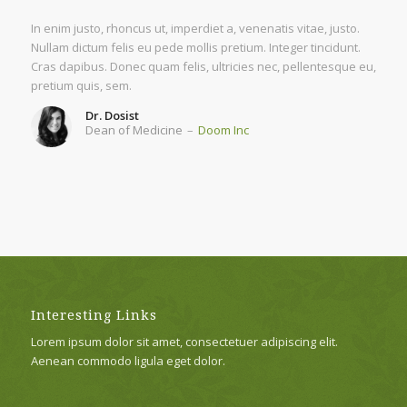
In enim justo, rhoncus ut, imperdiet a, venenatis vitae, justo.
Nullam dictum felis eu pede mollis pretium. Integer tincidunt.
Cras dapibus. Donec quam felis, ultricies nec, pellentesque eu,
pretium quis, sem.
Dr. Dosist
Dean of Medicine
–
Doom Inc
Interesting Links
Lorem ipsum dolor sit amet, consectetuer adipiscing elit.
Aenean commodo ligula eget dolor.