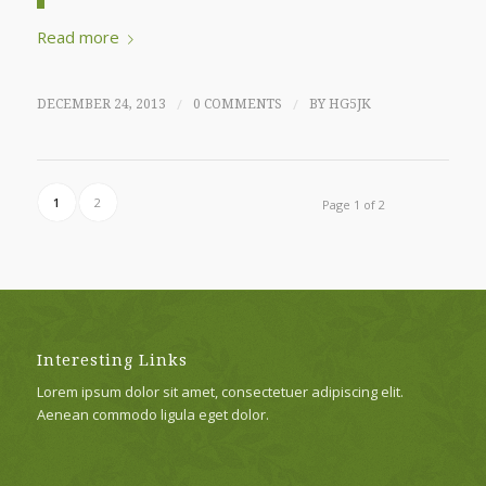
Read more
/
/
DECEMBER 24, 2013
0 COMMENTS
BY
HG5JK
1
2
Page 1 of 2
Interesting Links
Lorem ipsum dolor sit amet, consectetuer adipiscing elit.
Aenean commodo ligula eget dolor.