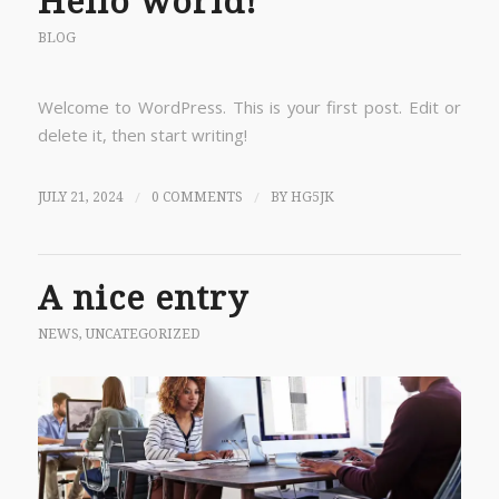
Hello world!
BLOG
Welcome to WordPress. This is your first post. Edit or
delete it, then start writing!
/
/
JULY 21, 2024
0 COMMENTS
BY
HG5JK
A nice entry
NEWS
,
UNCATEGORIZED