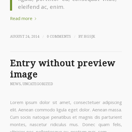
eleifend ac, enim.
Read more
/
/
AUGUST 24, 2014
0 COMMENTS
BY
HG5JK
Entry without preview
image
NEWS
,
UNCATEGORIZED
Lorem ipsum dolor sit amet, consectetuer adipiscing
elit. Aenean commodo ligula eget dolor. Aenean massa.
Cum sociis natoque penatibus et magnis dis parturient
montes, nascetur ridiculus mus. Donec quam felis,
ultricies nec, pellentesque eu, pretium quis, sem.