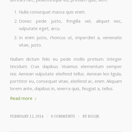
Nulla consequat massa quis enim.
Donec pede justo, fringilla vel, aliquet nec,
vulputate eget, arcu.
In enim justo, rhoncus ut, imperdiet a, venenatis
vitae, justo.
Nullam dictum felis eu pede mollis pretium. Integer
tincidunt. Cras dapibus. Vivamus elementum semper
nisi. Aenean vulputate eleifend tellus. Aenean leo ligula,
porttitor eu, consequat vitae, eleifend ac, enim. Aliquam
lorem ante, dapibus in, viverra quis, feugiat a, tellus.
Read more
/
/
FEBRUARY 12, 2014
0 COMMENTS
BY
HG5JK