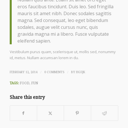
eros faucibus tincidunt. Duis leo. Sed fringilla
mauris sit amet nibh. Donec sodales sagittis
magna. Sed consequat, leo eget bibendum
sodales, augue velit cursus nunc, quis
gravida magna mi a libero. Fusce vulputate
eleifend sapien.
Vestibulum purus quam, scelerisque ut, mollis sed, nonummy
id, metus. Nullam accumsan lorem in du.
/
/
FEBRUARY 12, 2014
0 COMMENTS
BY
HG5JK
TAGS:
FOOD
,
FUN
Share this entry