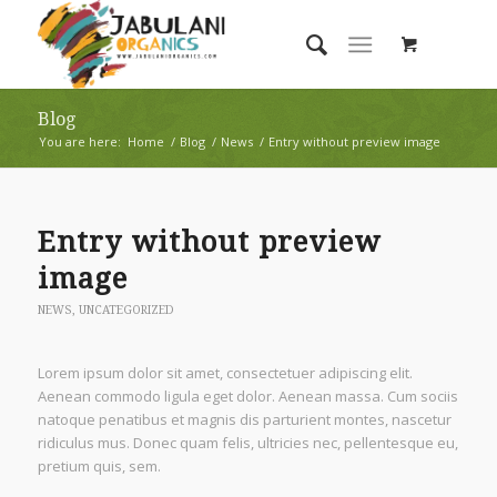
Blog
You are here:
Home
/
Blog
/
News
/
Entry without preview image
Entry without preview
image
NEWS
,
UNCATEGORIZED
Lorem ipsum dolor sit amet, consectetuer adipiscing elit.
Aenean commodo ligula eget dolor. Aenean massa. Cum sociis
natoque penatibus et magnis dis parturient montes, nascetur
ridiculus mus. Donec quam felis, ultricies nec, pellentesque eu,
pretium quis, sem.