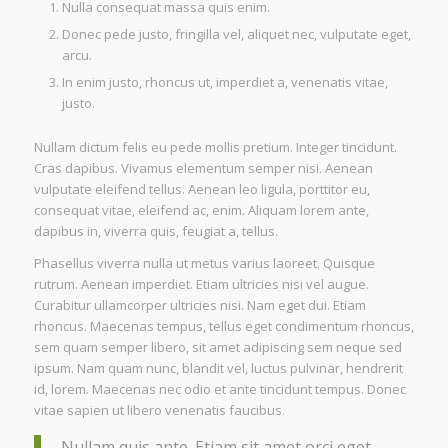
Nulla consequat massa quis enim.
Donec pede justo, fringilla vel, aliquet nec, vulputate eget,
arcu.
In enim justo, rhoncus ut, imperdiet a, venenatis vitae,
justo.
Nullam dictum felis eu pede mollis pretium. Integer tincidunt.
Cras dapibus. Vivamus elementum semper nisi. Aenean
vulputate eleifend tellus. Aenean leo ligula, porttitor eu,
consequat vitae, eleifend ac, enim. Aliquam lorem ante,
dapibus in, viverra quis, feugiat a, tellus.
Phasellus viverra nulla ut metus varius laoreet. Quisque
rutrum. Aenean imperdiet. Etiam ultricies nisi vel augue.
Curabitur ullamcorper ultricies nisi. Nam eget dui. Etiam
rhoncus. Maecenas tempus, tellus eget condimentum rhoncus,
sem quam semper libero, sit amet adipiscing sem neque sed
ipsum. Nam quam nunc, blandit vel, luctus pulvinar, hendrerit
id, lorem. Maecenas nec odio et ante tincidunt tempus. Donec
vitae sapien ut libero venenatis faucibus.
Nullam quis ante. Etiam sit amet orci eget