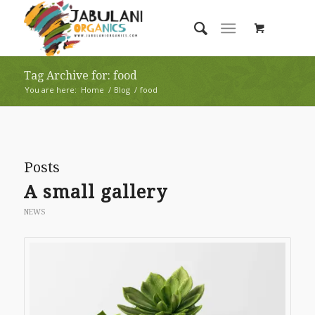
Tag Archive for: food
You are here:
Home
/
Blog
/
food
Posts
A small gallery
NEWS