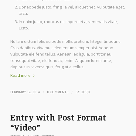
Donec pede justo, fringilla vel, aliquet nec, vulputate eget,
arcu.
In enim justo, rhoncus ut, imperdiet a, venenatis vitae,
justo.
Nullam dictum felis eu pede mollis pretium. Integer tincidunt.
Cras dapibus. Vivamus elementum semper nisi. Aenean
vulputate eleifend tellus. Aenean leo ligula, porttitor eu,
consequat vitae, eleifend ac, enim. Aliquam lorem ante,
dapibus in, viverra quis, feugiat a, tellus.
Read more
/
/
FEBRUARY 12, 2014
0 COMMENTS
BY
HG5JK
Entry with Post Format
“Video”