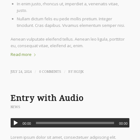
In enim justo, rhoncus ut, imperdiet a, venenatis vitae,
justo.
Nullam dictum felis eu pede mollis pretium. Integer
tincidunt. Cras dapibus. Vivamus elementum semper nisi.
Aenean vulputate eleifend tellus. Aenean leo ligula, porttitor
eu, consequat vitae, eleifend ac, enim.
Read more
/
/
JULY 24, 2024
0 COMMENTS
BY
HG5JK
Entry with Audio
NEWS
00:00
00:00
Lorem ipsum dolor sit amet, consectetuer adipiscing elit.