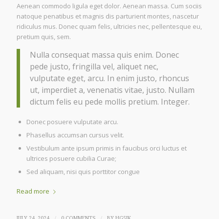
Aenean commodo ligula eget dolor. Aenean massa. Cum sociis
natoque penatibus et magnis dis parturient montes, nascetur
ridiculus mus. Donec quam felis, ultricies nec, pellentesque eu,
pretium quis, sem.
Nulla consequat massa quis enim. Donec
pede justo, fringilla vel, aliquet nec,
vulputate eget, arcu. In enim justo, rhoncus
ut, imperdiet a, venenatis vitae, justo. Nullam
dictum felis eu pede mollis pretium. Integer.
Donec posuere vulputate arcu.
Phasellus accumsan cursus velit.
Vestibulum ante ipsum primis in faucibus orci luctus et
ultrices posuere cubilia Curae;
Sed aliquam, nisi quis porttitor congue
Read more
/
/
JULY 24, 2024
0 COMMENTS
BY
HG5JK