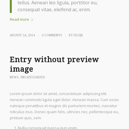
tellus. Aenean leo ligula, porttitor eu,
consequat vitae, eleifend ac, enim.
Read more
/
/
AUGUST 24, 2014
0 COMMENTS
BY
HG5JK
Entry without preview
image
NEWS
,
UNCATEGORIZED
Lorem ipsum dolor sit amet, consectetuer adipiscing elit.
Aenean commodo ligula eget dolor. Aenean massa. Cum sociis
natoque penatibus et magnis dis parturient montes, nascetur
ridiculus mus. Donec quam felis, ultricies nec, pellentesque eu,
pretium quis, sem.
Nulla consequat massa quis enim.