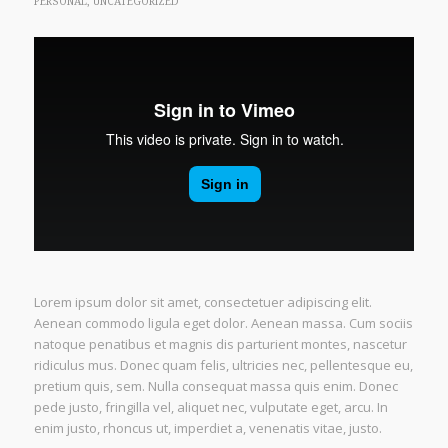
PERSONAL
,
UNCATEGORIZED
Lorem ipsum dolor sit amet, consectetuer adipiscing elit.
Aenean commodo ligula eget dolor. Aenean massa. Cum sociis
natoque penatibus et magnis dis parturient montes, nascetur
ridiculus mus. Donec quam felis, ultricies nec, pellentesque eu,
pretium quis, sem. Nulla consequat massa quis enim. Donec
pede justo, fringilla vel, aliquet nec, vulputate eget, arcu. In
enim justo, rhoncus ut, imperdiet a, venenatis vitae, justo.