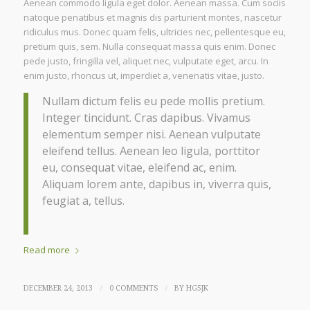
Aenean commodo ligula eget dolor. Aenean massa. Cum sociis
natoque penatibus et magnis dis parturient montes, nascetur
ridiculus mus. Donec quam felis, ultricies nec, pellentesque eu,
pretium quis, sem. Nulla consequat massa quis enim. Donec
pede justo, fringilla vel, aliquet nec, vulputate eget, arcu. In
enim justo, rhoncus ut, imperdiet a, venenatis vitae, justo.
Nullam dictum felis eu pede mollis pretium.
Integer tincidunt. Cras dapibus. Vivamus
elementum semper nisi. Aenean vulputate
eleifend tellus. Aenean leo ligula, porttitor
eu, consequat vitae, eleifend ac, enim.
Aliquam lorem ante, dapibus in, viverra quis,
feugiat a, tellus.
Read more
/
/
DECEMBER 24, 2013
0 COMMENTS
BY
HG5JK