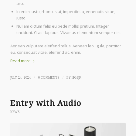
arcu.
In enim justo, rhoncus ut, imperdiet a, venenatis vitae,
justo.
Nullam dictum felis eu pede mollis pretium. Integer
tincidunt. Cras dapibus. Vivamus elementum semper nisi.
Aenean vulputate eleifend tellus. Aenean leo ligula, porttitor
eu, consequat vitae, eleifend ac, enim.
Read more
/
/
JULY 24, 2024
0 COMMENTS
BY
HG5JK
Entry with Audio
NEWS