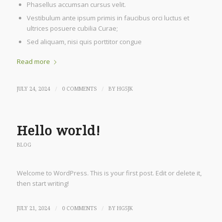
Phasellus accumsan cursus velit.
Vestibulum ante ipsum primis in faucibus orci luctus et
ultrices posuere cubilia Curae;
Sed aliquam, nisi quis porttitor congue
Read more
/
/
JULY 24, 2024
0 COMMENTS
BY
HG5JK
Hello world!
BLOG
Welcome to WordPress. This is your first post. Edit or delete it,
then start writing!
/
/
JULY 21, 2024
0 COMMENTS
BY
HG5JK