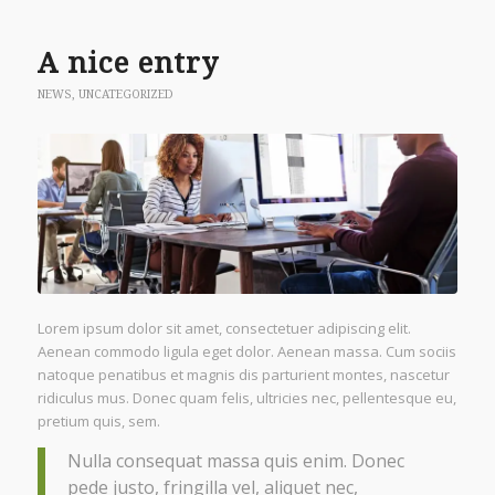
A nice entry
NEWS
,
UNCATEGORIZED
Lorem ipsum dolor sit amet, consectetuer adipiscing elit.
Aenean commodo ligula eget dolor. Aenean massa. Cum sociis
natoque penatibus et magnis dis parturient montes, nascetur
ridiculus mus. Donec quam felis, ultricies nec, pellentesque eu,
pretium quis, sem.
Nulla consequat massa quis enim. Donec
pede justo, fringilla vel, aliquet nec,