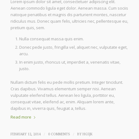
Lorem ipsum dolor sit amet, consectetuer adipiscing elit.
Aenean commodo ligula eget dolor. Aenean massa. Cum sociis
natoque penatibus et magnis dis parturient montes, nascetur
ridiculus mus. Donec quam felis, ultricies nec, pellentesque eu,
pretium quis, sem.
Nulla consequat massa quis enim.
Donec pede justo, fringilla vel, aliquet nec, vulputate eget,
arcu.
In enim justo, rhoncus ut, imperdiet a, venenatis vitae,
justo.
Nullam dictum felis eu pede mollis pretium. Integer tincidunt.
Cras dapibus. Vivamus elementum semper nisi. Aenean
vulputate eleifend tellus. Aenean leo ligula, porttitor eu,
consequat vitae, eleifend ac, enim. Aliquam lorem ante,
dapibus in, viverra quis, feugiat a, tellus.
Read more
/
/
FEBRUARY 12, 2014
0 COMMENTS
BY
HG5JK